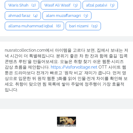
Waris Shah
(2)
Wasif Ali Wasif
(3)
afzal patalvi
(3)
ahmad faraz
(4)
alam muzaffarnagri
(3)
allama muhammad iqbal
(6)
bari nizami
(15)
nusratcollection.com에서 아이템을 고르다 보면, 집에서 보내는 저
녁 시간이 더 특별해집니다. 분위기 좋은 차 한 잔과 함께 즐길 ‘집콕
콘텐츠 루틴’을 만들어보세요. 오늘은 취향 찾기 쉬운 웹툰·시리즈
감상 흐름을 제안합니다.
https://visforvoltage.net
OTT 사이트 웹
툰은 드라마보다 전개가 빠르고 ‘원작 비교’ 재미가 큽니다. 먼저 영
상으로 입문한 뒤 원작 웹툰 3화를 읽어 인물·전개 차이를 확인해 보
세요. 취향이 맞으면 찜 목록에 쌓아 주말에 정주행이 가장 효율적
입니다.