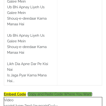
Galee Mein
Ub Bhi Apnay Liyeh Us
Galee Mein
Shouq-e-deedaar Karna
Manaa Hai
Ub Bhi Apnay Liyeh Us
Galee Mein
Shouq-e-deedaar Karna
Manaa Hai
Likh Dia Apne Dar Pe Kisi
Nai
Is Jaga Pyar Karna Mana
Hai...
Embed Code
[
Copy and Paste Code Where You Want
]
Video
<script type="text/javascript"><!--