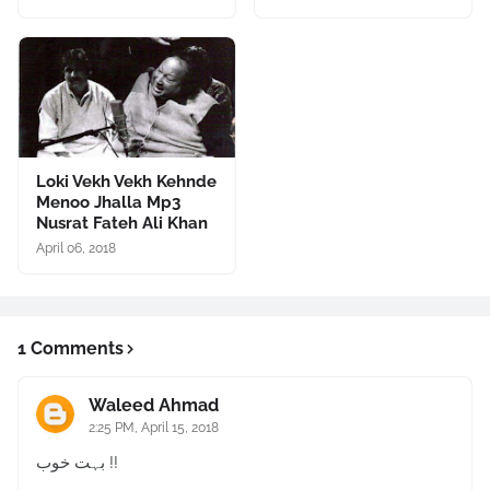
Loki Vekh Vekh Kehnde
Menoo Jhalla Mp3
Nusrat Fateh Ali Khan
April 06, 2018
1 Comments
Waleed Ahmad
2:25 PM, April 15, 2018
بہت خوب !!