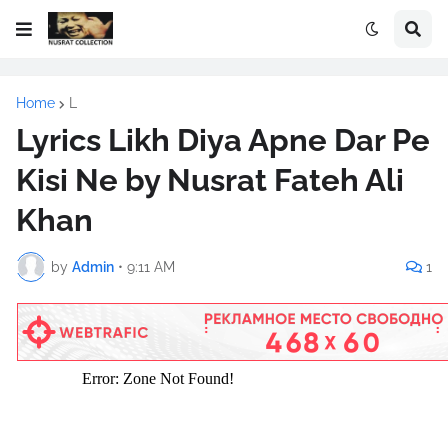
Home
L
Lyrics Likh Diya Apne Dar Pe
Kisi Ne by Nusrat Fateh Ali
Khan
by
Admin
•
9:11 AM
1