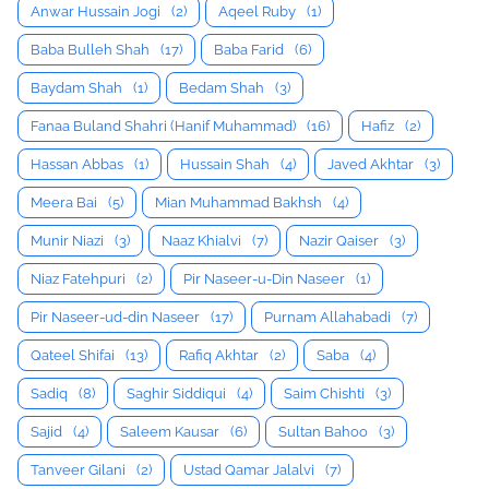
Anwar Hussain Jogi
(2)
Aqeel Ruby
(1)
Baba Bulleh Shah
(17)
Baba Farid
(6)
Baydam Shah
(1)
Bedam Shah
(3)
Fanaa Buland Shahri (Hanif Muhammad)
(16)
Hafiz
(2)
Hassan Abbas
(1)
Hussain Shah
(4)
Javed Akhtar
(3)
Meera Bai
(5)
Mian Muhammad Bakhsh
(4)
Munir Niazi
(3)
Naaz Khialvi
(7)
Nazir Qaiser
(3)
Niaz Fatehpuri
(2)
Pir Naseer-u-Din Naseer
(1)
Pir Naseer-ud-din Naseer
(17)
Purnam Allahabadi
(7)
Qateel Shifai
(13)
Rafiq Akhtar
(2)
Saba
(4)
Sadiq
(8)
Saghir Siddiqui
(4)
Saim Chishti
(3)
Sajid
(4)
Saleem Kausar
(6)
Sultan Bahoo
(3)
Tanveer Gilani
(2)
Ustad Qamar Jalalvi
(7)