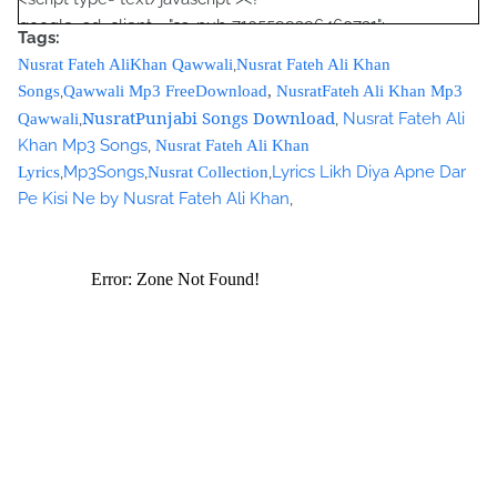
google_ad_client = "ca-pub-7105599396460731";
Tags:
/* Nusrat Banner */
,
Nusrat Fateh AliKhan Qawwali
Nusrat Fateh Ali Khan
google_ad_slot = "1942697416";
,
Songs
Qawwali Mp3 FreeDownload
,
NusratFateh Ali Khan Mp3
google_ad_width = 468;
NusratPunjabi Songs Download
,
,
Nusrat Fateh Ali
Qawwali
google_ad_height = 60;
Khan Mp3 Songs
,
Nusrat Fateh Ali Khan
//-->
,
Mp3Songs
,
,
Lyrics Likh Diya Apne Dar
Lyrics
Nusrat Collection
</script>
Pe Kisi Ne by Nusrat Fateh Ali Khan
,
<script
src="//pagead2.googlesyndication.com/pagead/show_ads.j
s" type="text/javascript">
</script>