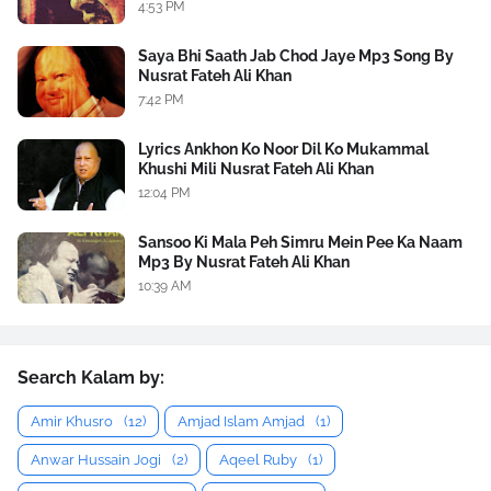
4:53 PM
Saya Bhi Saath Jab Chod Jaye Mp3 Song By
Nusrat Fateh Ali Khan
7:42 PM
Lyrics Ankhon Ko Noor Dil Ko Mukammal
Khushi Mili Nusrat Fateh Ali Khan
12:04 PM
Sansoo Ki Mala Peh Simru Mein Pee Ka Naam
Mp3 By Nusrat Fateh Ali Khan
10:39 AM
Search Kalam by:
Amir Khusro
(12)
Amjad Islam Amjad
(1)
Anwar Hussain Jogi
(2)
Aqeel Ruby
(1)