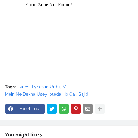
src="//pagead2.googlesyndication.com/pagead/show_ads.j
s" type="text/javascript">
</script>
Tags:
Lyrics
Lyrics in Urdu
M
Mein Ne Dekha Usey Ibteda Ho Gai
Sajid
Facebook
You might like