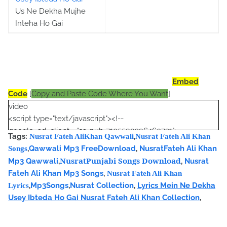
Us Ne Dekha Mujhe
Inteha Ho Gai
Embed
Code
[
Copy and Paste Code Where You Want
]
video
<script type="text/javascript"><!--
google_ad_client = "ca-pub-7105599396460731";
Tags:
,
Nusrat Fateh AliKhan Qawwali
Nusrat Fateh Ali Khan
/* Nusrat Banner */
,
Qawwali Mp3 FreeDownload
,
NusratFateh Ali Khan
Songs
google_ad_slot = "1942697416";
NusratPunjabi Songs Download
Mp3 Qawwali
,
,
Nusrat
google_ad_width = 468;
Fateh Ali Khan Mp3 Songs
,
Nusrat Fateh Ali Khan
google_ad_height = 60;
,
Mp3Songs
,
Nusrat Collection
,
Lyrics Mein Ne Dekha
Lyrics
//-->
Usey Ibteda Ho Gai Nusrat Fateh Ali Khan Collection
,
</script>
<script