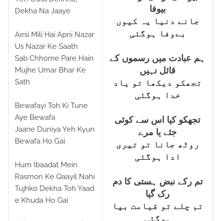
بیوفا
Dekha Na Jaaye
جانے دنیا یہ کیوں
بےوفا ہوگئی
Aesi Mili Hai Apni Nazar
Us Nazar Ke Saath
ہم عبادت میں رسموں کے
Sab Chhorne Pare Hain
Mujhe Umar Bhar Ke
قائل نہیں
Sath
تجھکو دیکھا تو یاد
خدا ہوگئی
Bewafayi Toh Ki Tune
Aye Bewafa
تجھکو کیا اس سے کوئی
Jaane Duniya Yeh Kyun
جئے یا مرے
Bewafa Ho Gai
روٹھ جانا تو تیری
ادا ہوگئی
Hum Ibaadat Mein
Rasmon Ke Qaayil Nahi
تم رکے نبض ہستی کا دم
Tujhko Dekha Toh Yaad
رک گیا
e Khuda Ho Gai
تم چلے تو قیامت بپا
ہوگئی