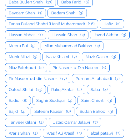
Baba Bulleh Shah
(17)
Baba Farid
(6)
Baydam Shah
(1)
Bedam Shah
(3)
Fanaa Buland Shahri (Hanif Muhammad)
(16)
Hafiz
(2)
Hassan Abbas
(1)
Hussain Shah
(4)
Javed Akhtar
(3)
Meera Bai
(5)
Mian Muhammad Bakhsh
(4)
Munir Niazi
(3)
Naaz Khialvi
(7)
Nazir Qaiser
(3)
Niaz Fatehpuri
(2)
Pir Naseer-u-Din Naseer
(1)
Pir Naseer-ud-din Naseer
(17)
Purnam Allahabadi
(7)
Qateel Shifai
(13)
Rafiq Akhtar
(2)
Saba
(4)
Sadiq
(8)
Saghir Siddiqui
(4)
Saim Chishti
(3)
Sajid
(4)
Saleem Kausar
(6)
Sultan Bahoo
(3)
Tanveer Gilani
(2)
Ustad Qamar Jalalvi
(7)
Waris Shah
(2)
Wasif Ali Wasif
(3)
afzal patalvi
(3)