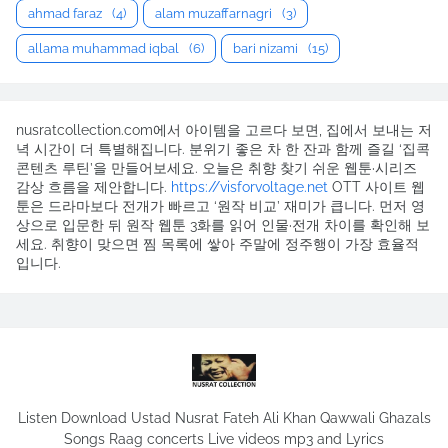
ahmad faraz
(4)
alam muzaffarnagri
(3)
allama muhammad iqbal
(6)
bari nizami
(15)
nusratcollection.com에서 아이템을 고르다 보면, 집에서 보내는 저
녁 시간이 더 특별해집니다. 분위기 좋은 차 한 잔과 함께 즐길 ‘집콕
콘텐츠 루틴’을 만들어보세요. 오늘은 취향 찾기 쉬운 웹툰·시리즈
감상 흐름을 제안합니다.
https://visforvoltage.net
OTT 사이트 웹
툰은 드라마보다 전개가 빠르고 ‘원작 비교’ 재미가 큽니다. 먼저 영
상으로 입문한 뒤 원작 웹툰 3화를 읽어 인물·전개 차이를 확인해 보
세요. 취향이 맞으면 찜 목록에 쌓아 주말에 정주행이 가장 효율적
입니다.
Listen Download Ustad Nusrat Fateh Ali Khan Qawwali Ghazals
Songs Raag concerts Live videos mp3 and Lyrics