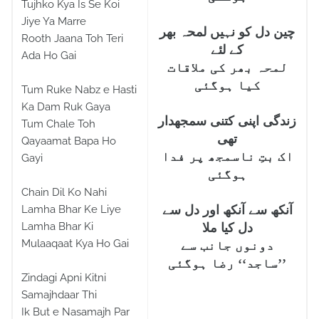
Tujhko Kya Is Se Koi
Jiye Ya Marre
چین دل کو نہیں لمحہ بھر
Rooth Jaana Toh Teri
کے لئے
Ada Ho Gai
لمحہ بھر کی ملاقات
کیا ہوگئی
Tum Ruke Nabz e Hasti
Ka Dam Ruk Gaya
زندگی اپنی کتنی سمجھدار
Tum Chale Toh
تھی
Qayaamat Bapa Ho
اک بتِ ناسمجھ پر فدا
Gayi
ہوگئی
Chain Dil Ko Nahi
Lamha Bhar Ke Liye
آنکھ سے آنکھ اور دل سے
Lamha Bhar Ki
دل کیا ملا
Mulaaqaat Kya Ho Gai
دونوں جانب سے
’’ساجد‘‘ رضا ہوگئی
Zindagi Apni Kitni
Samajhdaar Thi
Ik But e Nasamajh Par