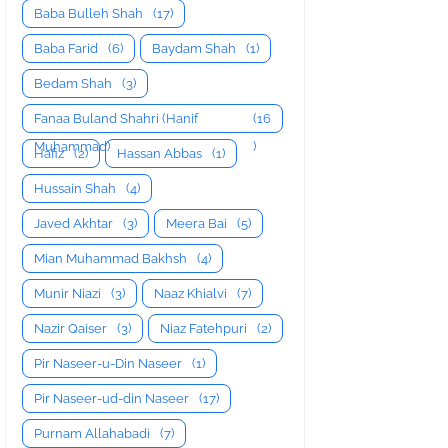
Baba Bulleh Shah
(17)
Baba Farid
(6)
Baydam Shah
(1)
Bedam Shah
(3)
Fanaa Buland Shahri (Hanif
(16
Muhammad)
)
Hafiz
(2)
Hassan Abbas
(1)
Hussain Shah
(4)
Javed Akhtar
(3)
Meera Bai
(5)
Mian Muhammad Bakhsh
(4)
Munir Niazi
(3)
Naaz Khialvi
(7)
Nazir Qaiser
(3)
Niaz Fatehpuri
(2)
Pir Naseer-u-Din Naseer
(1)
Pir Naseer-ud-din Naseer
(17)
Purnam Allahabadi
(7)