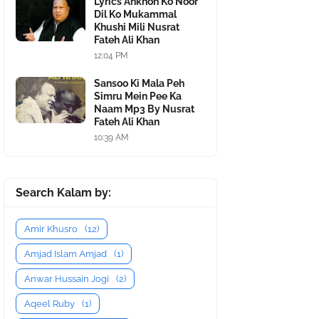
Lyrics Ankhon Ko Noor
Dil Ko Mukammal
Khushi Mili Nusrat
Fateh Ali Khan
12:04 PM
Sansoo Ki Mala Peh
Simru Mein Pee Ka
Naam Mp3 By Nusrat
Fateh Ali Khan
10:39 AM
Search Kalam by:
Amir Khusro
(12)
Amjad Islam Amjad
(1)
Anwar Hussain Jogi
(2)
Aqeel Ruby
(1)