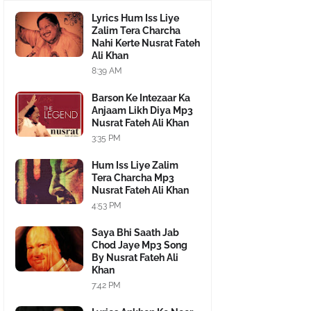
Lyrics Hum Iss Liye
Zalim Tera Charcha
Nahi Kerte Nusrat Fateh
Ali Khan
8:39 AM
Barson Ke Intezaar Ka
Anjaam Likh Diya Mp3
Nusrat Fateh Ali Khan
3:35 PM
Hum Iss Liye Zalim
Tera Charcha Mp3
Nusrat Fateh Ali Khan
4:53 PM
Saya Bhi Saath Jab
Chod Jaye Mp3 Song
By Nusrat Fateh Ali
Khan
7:42 PM