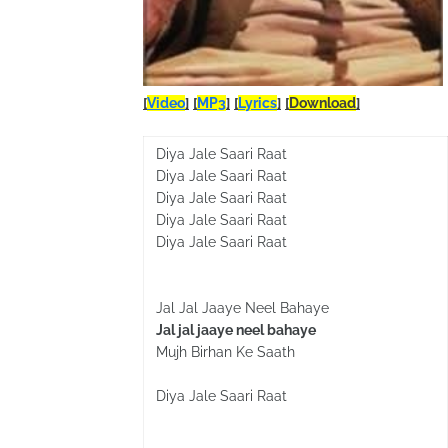
[
Video
]
[
MP3
]
[
Lyrics
]
[
Download
]
Diya Jale Saari Raat
Diya Jale Saari Raat
Diya Jale Saari Raat
Diya Jale Saari Raat
Diya Jale Saari Raat
Jal Jal Jaaye Neel Bahaye
Jal jal jaaye neel bahaye
Mujh Birhan Ke Saath
Diya Jale Saari Raat