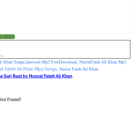
ou Want
]
";
,
li Khan Songs
Qawwali Mp3 FreeDownload
,
NusratFateh Ali Khan Mp3
at Fateh Ali Khan Mp3 Songs
,
Nusrat Fateh Ali Khan
le Sari Raat by Nusrat Fateh Ali Khan
,
/pagead/show_ads.js" type="text/javascript">