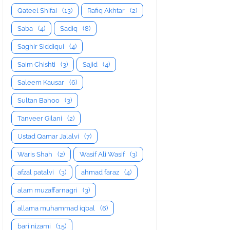
Qateel Shifai
(13)
Rafiq Akhtar
(2)
Saba
(4)
Sadiq
(8)
Saghir Siddiqui
(4)
Saim Chishti
(3)
Sajid
(4)
Saleem Kausar
(6)
Sultan Bahoo
(3)
Tanveer Gilani
(2)
Ustad Qamar Jalalvi
(7)
Waris Shah
(2)
Wasif Ali Wasif
(3)
afzal patalvi
(3)
ahmad faraz
(4)
alam muzaffarnagri
(3)
allama muhammad iqbal
(6)
bari nizami
(15)