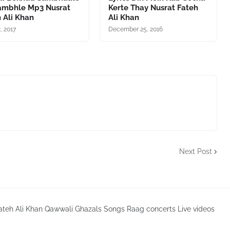
ambhle Mp3 Nusrat
Kerte Thay Nusrat Fateh
 Ali Khan
Ali Khan
2, 2017
December 25, 2016
Next Post
ateh Ali Khan Qawwali Ghazals Songs Raag concerts Live videos