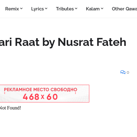
Remix
Lyrics
Tributes
Kalam
Other Qawa
Sari Raat by Nusrat Fateh
0