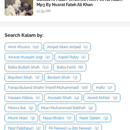
Mp3 By Nusrat Fateh Ali Khan
10:39 AM
Search Kalam by:
Amir Khusro
(12)
Amjad Islam Amjad
(1)
Anwar Hussain Jogi
(2)
Aqeel Ruby
(1)
Baba Bulleh Shah
(17)
Baba Farid
(6)
Baydam Shah
(1)
Bedam Shah
(3)
Fanaa Buland Shahri (Hanif Muhammad)
(16)
Hafiz
(2)
Hassan Abbas
(1)
Hussain Shah
(4)
Javed Akhtar
(3)
Meera Bai
(5)
Mian Muhammad Bakhsh
(4)
Munir Niazi
(3)
Naaz Khialvi
(7)
Nazir Qaiser
(3)
Niaz Fatehpuri
(2)
Pir Naseer-u-Din Naseer
(1)