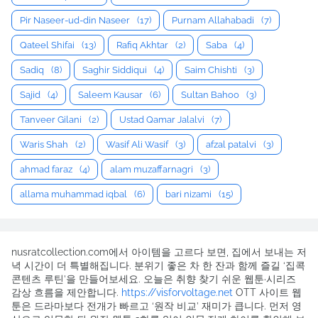
Pir Naseer-ud-din Naseer
(17)
Purnam Allahabadi
(7)
Qateel Shifai
(13)
Rafiq Akhtar
(2)
Saba
(4)
Sadiq
(8)
Saghir Siddiqui
(4)
Saim Chishti
(3)
Sajid
(4)
Saleem Kausar
(6)
Sultan Bahoo
(3)
Tanveer Gilani
(2)
Ustad Qamar Jalalvi
(7)
Waris Shah
(2)
Wasif Ali Wasif
(3)
afzal patalvi
(3)
ahmad faraz
(4)
alam muzaffarnagri
(3)
allama muhammad iqbal
(6)
bari nizami
(15)
nusratcollection.com에서 아이템을 고르다 보면, 집에서 보내는 저
녁 시간이 더 특별해집니다. 분위기 좋은 차 한 잔과 함께 즐길 ‘집콕
콘텐츠 루틴’을 만들어보세요. 오늘은 취향 찾기 쉬운 웹툰·시리즈
감상 흐름을 제안합니다.
https://visforvoltage.net
OTT 사이트 웹
툰은 드라마보다 전개가 빠르고 ‘원작 비교’ 재미가 큽니다. 먼저 영