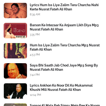
Lyrics Hum Iss Liye Zalim Tera Charcha Nahi
Kerte Nusrat Fateh Ali Khan
8:39 AM
Barson Ke Intezaar Ka Anjaam Likh Diya Mp3
Nusrat Fateh Ali Khan
3:35 PM
Hum Iss Liye Zalim Tera Charcha Mp3 Nusrat
Fateh Ali Khan
4:53 PM
Saya Bhi Saath Jab Chod Jaye Mp3 Song By
Nusrat Fateh Ali Khan
7:42 PM
Lyrics Ankhon Ko Noor Dil Ko Mukammal
Khushi Mili Nusrat Fateh Ali Khan
12:04 PM
Sansoo Ki Mala Peh Simru Mein Pee Ka Naam