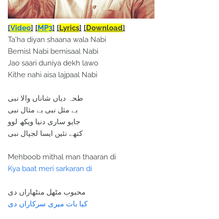
[
Video
]
[
MP3
]
[
Lyrics
]
[
Download
]
Ta'ha diyan shaana wala Nabi
Bemisl Nabi bemisaal Nabi
Jao saari duniya dekh lawo
Kithe nahi aisa lajpaal Nabi
طحہ دیاں شاناں والا نبی
بے مثل نبی بے مثال نبی
جایو ساری دنیا ویکھ لوو
کتھے نئیں ایسا لجپال نبی
Mehboob mithal man thaaran di
Kya baat meri sarkaran di
محبوب مٹھل منٹھاراں دی
کیا بات میری سرکاراں دی